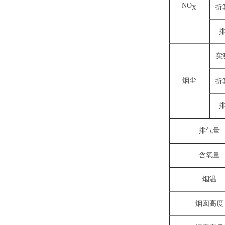
NO
折
X
实
烟尘
折
排气量
含氧量
烟温
烟囱高度