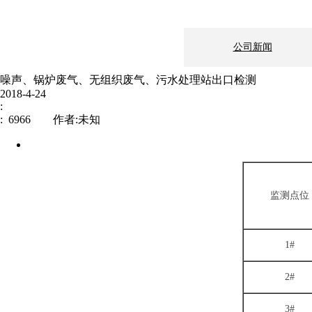
公司新闻
噪声、锅炉废气、无组织废气、污水处理站出口检测
2018-4-24
:
: 6966 作者:未知
监测点位
新闻中心
企业文化
1#
制造地基：上海市
2#
伟信医药
邮编： 200241
电话：021-511431
3#