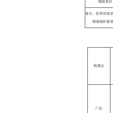
烟囱直径
备注：折算排放浓度
燃煤锅炉基准氧
检测点
厂区