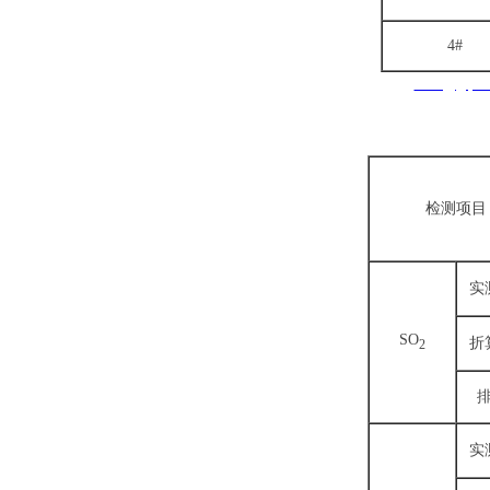
传真：
021-
57747
GREAT INNOVATION PHARMA
4#
网址：www.giphar
邮箱：
sales@giph
l rights reserved版权所有 © 伟信医药（上海）有限公司 未经许可 严禁复制字
检测项目
实
SO
折
2
实