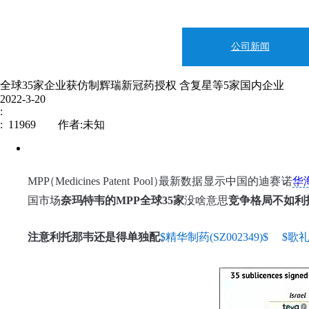
公司新闻
全球35家企业获仿制辉瑞新冠药授权 含复星等5家国内企业
2022-3-20
:
: 11969 作者:未知
MPP
（
Medicines Patent Pool
）
最新数据显示
，
中国的迪赛诺
、
华
国市场
。
奈玛特韦的MPP全球35家
，
没啥意思
，
竞争格局不如利
新闻中心
企业文化
注意利托那韦还是得单独配
。
$精华制药(SZ002349)$
$歌礼制
制造地基：上海市
伟信医药
邮编： 200241